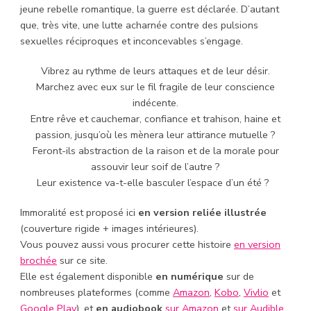
jeune rebelle romantique, la guerre est déclarée. D’autant
que, très vite, une lutte acharnée contre des pulsions
sexuelles réciproques et inconcevables s’engage.
Vibrez au rythme de leurs attaques et de leur désir.
Marchez avec eux sur le fil fragile de leur conscience
indécente.
Entre rêve et cauchemar, confiance et trahison, haine et
passion, jusqu’où les mènera leur attirance mutuelle ?
Feront-ils abstraction de la raison et de la morale pour
assouvir leur soif de l’autre ?
Leur existence va-t-elle basculer l’espace d’un été ?
Immoralité est proposé ici
en version reliée illustrée
(couverture rigide + images intérieures).
Vous pouvez aussi vous procurer cette histoire
en version
brochée
sur ce site.
Elle est également disponible
en numérique
sur de
nombreuses plateformes (comme
Amazon
,
Kobo
,
Vivlio
et
Google Play
), et
en audiobook
sur Amazon
et
sur Audible
.