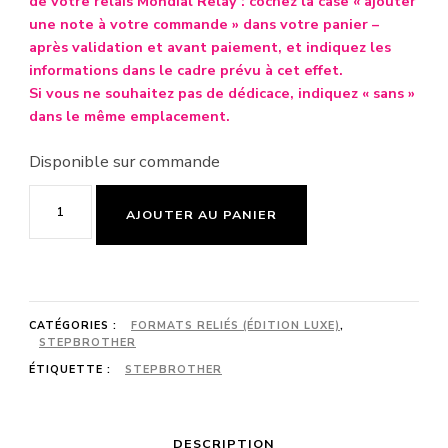
de votre relais Mondial Relay : cochez la case « ajouter
une note à votre commande » dans votre panier –
après validation et avant paiement, et indiquez les
informations dans le cadre prévu à cet effet.
Si vous ne souhaitez pas de dédicace, indiquez « sans »
dans le même emplacement.
Disponible sur commande
quantité
AJOUTER AU PANIER
de
Immoralité
(version
reliée
CATÉGORIES :
FORMATS RELIÉS (ÉDITION LUXE)
,
illustrée)
STEPBROTHER
ÉTIQUETTE :
STEPBROTHER
DESCRIPTION