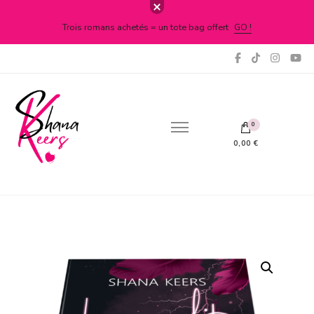
Trois romans achetés = un tote bag offert
GO !
100 % romance
Shana Keers
0
0,00 €
Votre panier est vide.