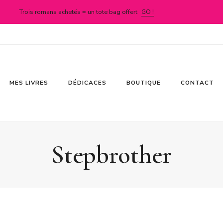
Trois romans achetés = un tote bag offert
GO !
MES LIVRES
DÉDICACES
BOUTIQUE
CONTACT
Stepbrother