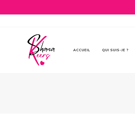
100 % romance
Shana Keers
ACCUEIL
QUI SUIS-JE ?