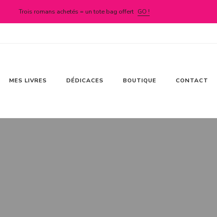
Trois romans achetés = un tote bag offert
GO !
MES LIVRES
DÉDICACES
BOUTIQUE
CONTACT