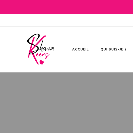
100 % romance
Shana Keers
ACCUEIL
QUI SUIS-JE ?