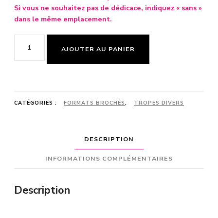
Si vous ne souhaitez pas de dédicace, indiquez « sans »
dans le même emplacement.
quantité
AJOUTER AU PANIER
de
M.A.D.
Crush
(version
CATÉGORIES :
FORMATS BROCHÉS
,
TROPES DIVERS
brochée)
DESCRIPTION
INFORMATIONS COMPLÉMENTAIRES
Description